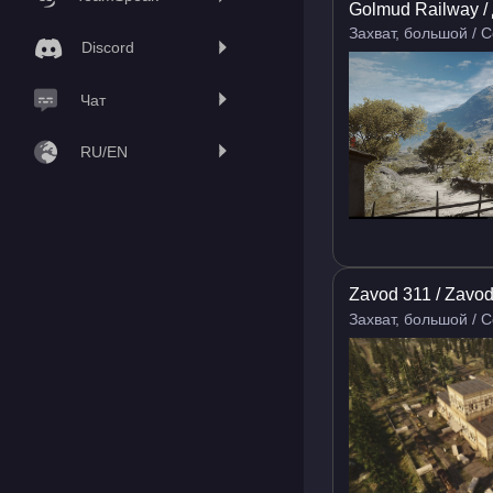
Golmud Railway /
Захват, большой / 
Discord
Чат
RU/EN
Zavod 311 / Zavo
Захват, большой / 