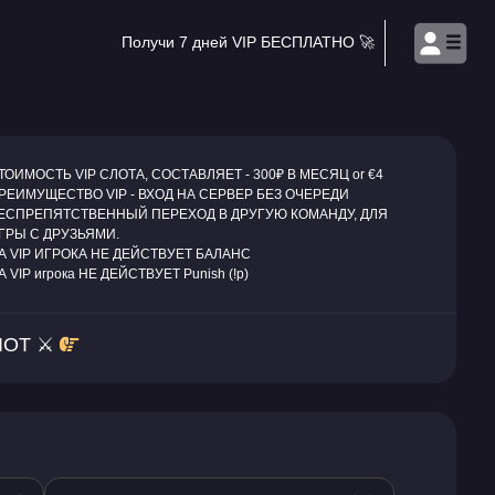
Получи 7 дней VIP БЕСПЛАТНО 🚀
ТОИМОСТЬ VIP СЛОТА, СОСТАВЛЯЕТ - 300₽ В МЕСЯЦ or €4
РЕИМУЩЕСТВО VIP - ВХОД НА СЕРВЕР БЕЗ ОЧЕРЕДИ
ЕСПРЕПЯТСТВЕННЫЙ ПЕРЕХОД В ДРУГУЮ КОМАНДУ, ДЛЯ
ГРЫ С ДРУЗЬЯМИ.
А VIP ИГРОКА НЕ ДЕЙСТВУЕТ БАЛАНС
А VIP игрока НЕ ДЕЙСТВУЕТ Punish (!p)
ЛОТ ⚔️