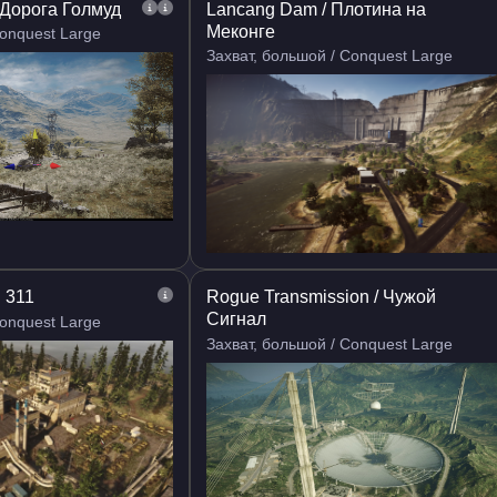
 Дорога Голмуд
Lancang Dam / Плотина на
Меконге
Conquest Large
Захват, большой / Conquest Large
d 311
Rogue Transmission / Чужой
Сигнал
Conquest Large
Захват, большой / Conquest Large