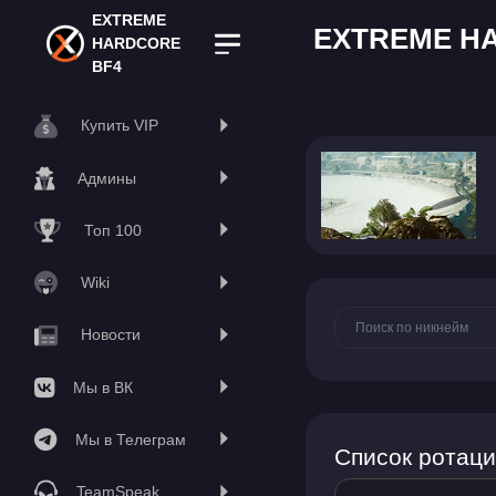
EXTREME
EXTREME HA
HARDCORE
BF4
Купить VIP
Админы
Топ 100
Wiki
Новости
Мы в ВК
Мы в Телеграм
Список ротаци
TeamSpeak