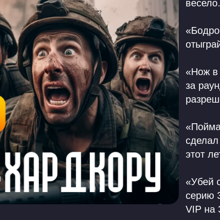
весело
«Бодрое
отыграй
«Нож в
за раун
разреш
«Пойма
сделал 
этот л
«Убей 
серию 
VIP на 