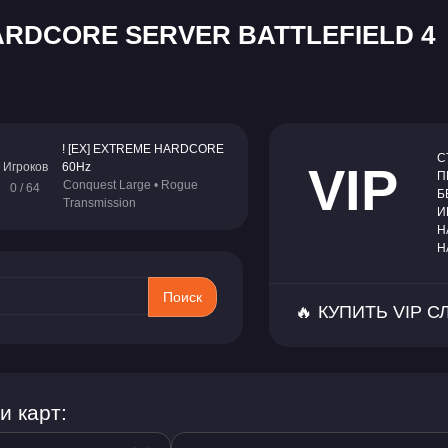
RDCORE SERVER BATTLEFIELD 4
! [EX] EXTREME HARDCORE
С
VIP
Игроков
60Hz
П
Conquest Large • Rogue
0 / 64
Б
Transmission
И
Н
Н
Поиск
🔥 КУПИТЬ VIP С
и карт: