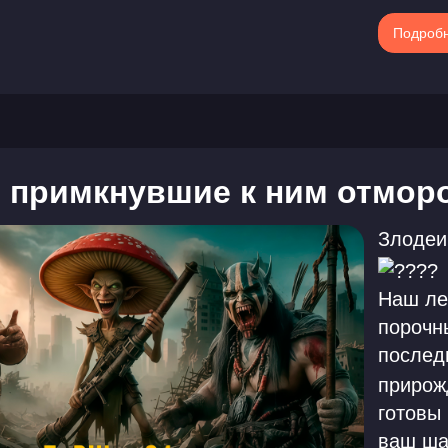
Подроб
 примкнувшие к ним отморо
Злодеи
Наш ле
порочн
послед
прирож
готовы
ваш ша